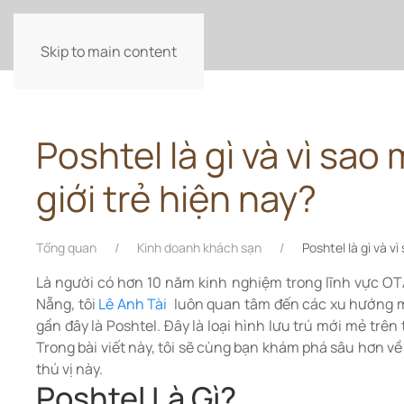
LÊ ANH TÀI
Skip to main content
Poshtel là gì và vì sao
giới trẻ hiện nay?
Tổng quan
Kinh doanh khách sạn
Poshtel là gì và v
Là người có hơn 10 năm kinh nghiệm trong lĩnh vực OT
Nẵng, tôi
Lê Anh Tài
luôn quan tâm đến các xu hướng mớ
gần đây là Poshtel. Đây là loại hình lưu trú mới mẻ trên
Trong bài viết này, tôi sẽ cùng bạn khám phá sâu hơn về
thú vị này.
Poshtel Là Gì?