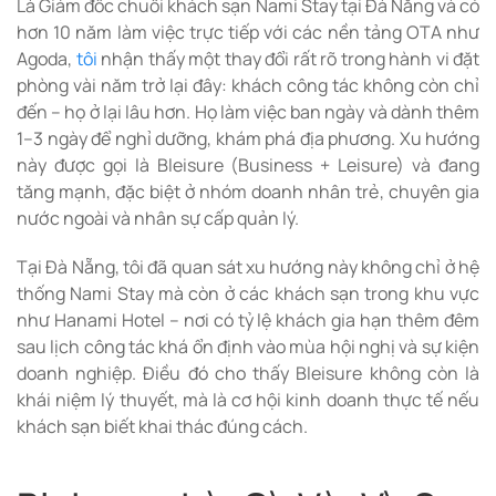
Là Giám đốc chuỗi khách sạn
Nami Stay
tại Đà Nẵng và có
hơn 10 năm làm việc trực tiếp với các nền tảng OTA như
Agoda
,
tôi
nhận thấy một thay đổi rất rõ trong hành vi đặt
phòng vài năm trở lại đây: khách công tác không còn chỉ
đến – họ ở lại lâu hơn. Họ làm việc ban ngày và dành thêm
1–3 ngày để nghỉ dưỡng, khám phá địa phương. Xu hướng
này được gọi là Bleisure (Business + Leisure) và đang
tăng mạnh, đặc biệt ở nhóm doanh nhân trẻ, chuyên gia
nước ngoài và nhân sự cấp quản lý.
Tại Đà Nẵng, tôi đã quan sát xu hướng này không chỉ ở hệ
thống Nami Stay mà còn ở các khách sạn trong khu vực
như
Hanami Hotel
– nơi có tỷ lệ khách gia hạn thêm đêm
sau lịch công tác khá ổn định vào mùa hội nghị và sự kiện
doanh nghiệp. Điều đó cho thấy Bleisure không còn là
khái niệm lý thuyết, mà là cơ hội kinh doanh thực tế nếu
khách sạn biết khai thác đúng cách.